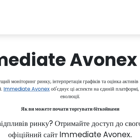
ediate Avonex 
щий моніторинг ринку, інтерпретація графіків та оцінка активі
й.
Immediate Avonex
об'єднує ці аспекти на єдиній платформі
еволюції.
Як ви можете почати торгувати біткойнами
відпливів ринку? Отримайте доступ до сво
офіційний сайт Immediate Avonex.