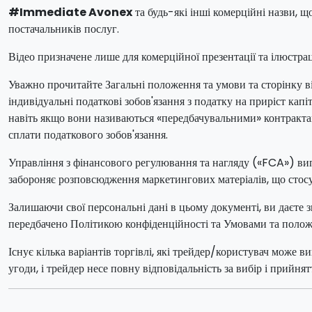
#Immediate Avonex
та будь-які інші комерційні назви, 
постачальників послуг.
Відео призначене лише для комерційної презентації та ілюстраці
Уважно прочитайте Загальні положення та умови та сторінку від
індивідуальні податкові зобов'язання з податку на приріст ка
навіть якщо вони називаються «передбачувальними» контрактами
сплати податкового зобов'язання.
Управління з фінансового регулювання та нагляду («FCA») ви
забороняє розповсюдження маркетингових матеріалів, що стос
Залишаючи свої персональні дані в цьому документі, ви даєте 
передбачено Політикою конфіденційності та Умовами та поло
Існує кілька варіантів торгівлі, які трейдер/користувач мож
угоди, і трейдер несе повну відповідальність за вибір і прийня