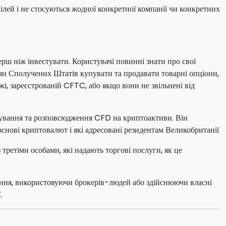
ілей і не стосуються жодної конкретної компанії чи конкретних
ерш ніж інвестувати. Користувачі повинні знати про свої
адян Сполучених Штатів купувати та продавати товарні опціони,
і, зареєстрованій CFTC, або якщо вони не звільнені від
осування та розповсюдження CFD на криптоактиви. Він
нові криптовалют і які адресовані резидентам Великобританії
третіми особами, які надають торгові послуги, як це
чення, використовуючи брокерів-людей або здійснюючи власні
.