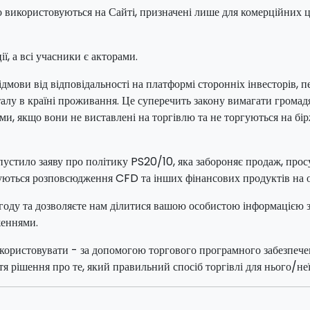
що використовуються на Сайті, призначені лише для комерційних ц
ї, а всі учасники є акторами.
мови від відповідальності на платформі сторонніх інвесторів, п
піталу в країні проживання. Це суперечить закону вимагати гром
, якщо вони не виставлені на торгівлю та не торгуються на бірж
пустило заяву про політику PS20/10, яка забороняє продаж, пр
уються розповсюдження CFD та інших фінансових продуктів на ос
згоду та дозволяєте нам ділитися вашою особистою інформацією з 
женнями.
е використовувати - за допомогою торгового програмного забезпе
ття рішення про те, який правильний спосіб торгівлі для нього/неї