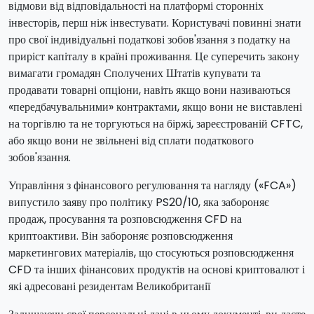
відмови від відповідальності на платформі сторонніх
інвесторів, перш ніж інвестувати. Користувачі повинні знати
про свої індивідуальні податкові зобов'язання з податку на
приріст капіталу в країні проживання. Це суперечить закону
вимагати громадян Сполучених Штатів купувати та
продавати товарні опціони, навіть якщо вони називаються
«передбачувальними» контрактами, якщо вони не виставлені
на торгівлю та не торгуються на біржі, зареєстрованій CFTC,
або якщо вони не звільнені від сплати податкового
зобов'язання.
Управління з фінансового регулювання та нагляду («FCA»)
випустило заяву про політику PS20/10, яка забороняє
продаж, просування та розповсюдження CFD на
криптоактиви. Він забороняє розповсюдження
маркетингових матеріалів, що стосуються розповсюдження
CFD та інших фінансових продуктів на основі криптовалют і
які адресовані резидентам Великобританії