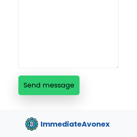
Send message
ImmediateAvonex