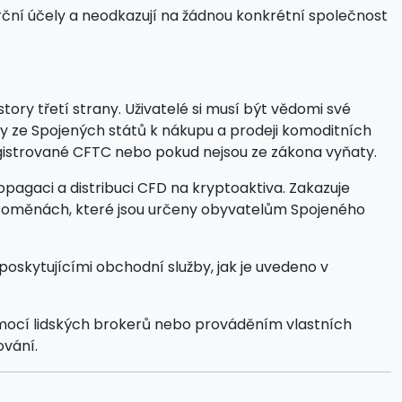
rční účely a neodkazují na žádnou konkrétní společnost
ory třetí strany. Uživatelé si musí být vědomi své
by ze Spojených států k nákupu a prodeji komoditních
egistrované CFTC nebo pokud nejsou ze zákona vyňaty.
opagaci a distribuci CFD na kryptoaktiva. Zakazuje
yptoměnách, které jsou určeny obyvatelům Spojeného
oskytujícími obchodní služby, jak je uvedeno v
omocí lidských brokerů nebo prováděním vlastních
ování.