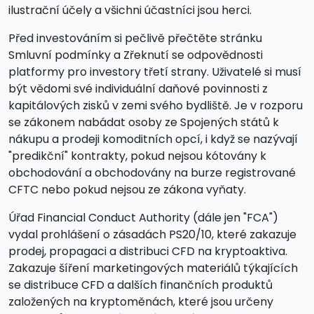
ilustrační účely a všichni účastníci jsou herci.
Před investováním si pečlivě přečtěte stránku
Smluvní podmínky a Zřeknutí se odpovědnosti
platformy pro investory třetí strany. Uživatelé si musí
být vědomi své individuální daňové povinnosti z
kapitálových zisků v zemi svého bydliště. Je v rozporu
se zákonem nabádat osoby ze Spojených států k
nákupu a prodeji komoditních opcí, i když se nazývají
"predikční" kontrakty, pokud nejsou kótovány k
obchodování a obchodovány na burze registrované
CFTC nebo pokud nejsou ze zákona vyňaty.
Úřad Financial Conduct Authority (dále jen "FCA")
vydal prohlášení o zásadách PS20/10, které zakazuje
prodej, propagaci a distribuci CFD na kryptoaktiva.
Zakazuje šíření marketingových materiálů týkajících
se distribuce CFD a dalších finančních produktů
založených na kryptoměnách, které jsou určeny