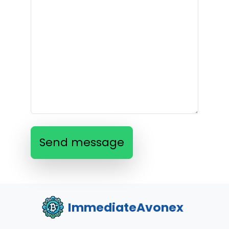
Send message
ImmediateAvonex