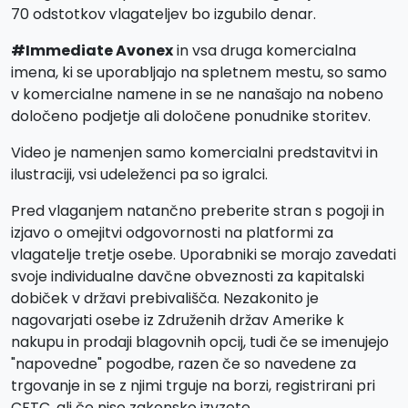
70 odstotkov vlagateljev bo izgubilo denar.
#Immediate Avonex
in vsa druga komercialna
imena, ki se uporabljajo na spletnem mestu, so samo
v komercialne namene in se ne nanašajo na nobeno
določeno podjetje ali določene ponudnike storitev.
Video je namenjen samo komercialni predstavitvi in
ilustraciji, vsi udeleženci pa so igralci.
Pred vlaganjem natančno preberite stran s pogoji in
izjavo o omejitvi odgovornosti na platformi za
vlagatelje tretje osebe. Uporabniki se morajo zavedati
svoje individualne davčne obveznosti za kapitalski
dobiček v državi prebivališča. Nezakonito je
nagovarjati osebe iz Združenih držav Amerike k
nakupu in prodaji blagovnih opcij, tudi če se imenujejo
"napovedne" pogodbe, razen če so navedene za
trgovanje in se z njimi trguje na borzi, registrirani pri
CFTC, ali če niso zakonsko izvzete.