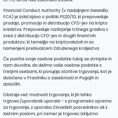
Financial Conduct Authority (v nadaljnjem besedilu:
FCA) je izdal izjavo o politiki PS20/10, ki prepoveduje
prodajo, promocijo in distribucijo CFD-jev na kripto
sredstva. Prepoveduje razširjanje tržnega gradiva v
zvezi z distribucijo CFD-jev in drugih finančnih
produktov, ki temeljijo na kriptovalutah in so
namenjeni prebivalcem Združenega kraljestva
Če pustite svoje osebne podatke tukaj, se strinjate in
nam dovolite, da delimo vaše osebne podatke s
tretjimi osebami, ki ponujajo storitve trgovanja, kot je
določeno v Pravilniku o zasebnosti in Pogojih in
določilih.
Obstaja več možnosti trgovanja, ki jih lahko
trgovec/uporabnik uporabi – s programsko opremo
za trgovanje, z uporabo človeških posrednikov ali z
lastnim poslom, pri čemer je trgovec izključno