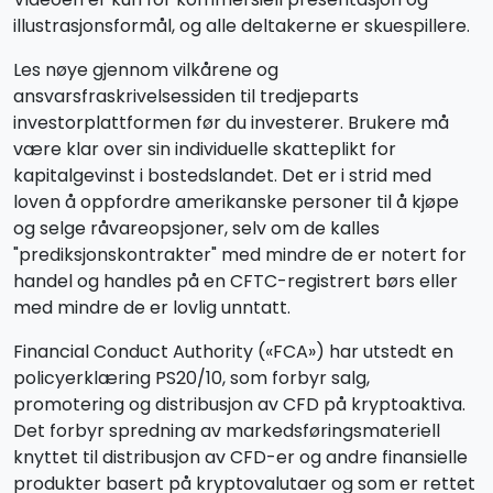
illustrasjonsformål, og alle deltakerne er skuespillere.
Les nøye gjennom vilkårene og
ansvarsfraskrivelsessiden til tredjeparts
investorplattformen før du investerer. Brukere må
være klar over sin individuelle skatteplikt for
kapitalgevinst i bostedslandet. Det er i strid med
loven å oppfordre amerikanske personer til å kjøpe
og selge råvareopsjoner, selv om de kalles
"prediksjonskontrakter" med mindre de er notert for
handel og handles på en CFTC-registrert børs eller
med mindre de er lovlig unntatt.
Financial Conduct Authority («FCA») har utstedt en
policyerklæring PS20/10, som forbyr salg,
promotering og distribusjon av CFD på kryptoaktiva.
Det forbyr spredning av markedsføringsmateriell
knyttet til distribusjon av CFD-er og andre finansielle
produkter basert på kryptovalutaer og som er rettet