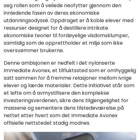
seg rollen som å veilede neofytter gjennom den
innledende fasen av deres økonomiske
utdanningsodyssé. Oppdraget er å koble elever med
ressurser designet for å destillere intrikate
økonomiske teorier til fordøyelige visdomsklumper,
samtidig som de opprettholder et miljø som ikke
oversvømmer brukerne.
Denne ambisjonen er nedfelt i det nylanserte
Immediate Avonex, et tilfluktssted som er omhyggelig
satt sammen for å fremme relasjoner mellom ivrige
elever og lærde materialer. Dette initiativet står som
et løfte om å avmystifisere den komplekse
investeringsverdenen, sikre dens tilgjengelighet for
massene og sementere dens tilstedeværelse på
nettet etter hvert som det Immediate Avonex
offisielle nettstedet stadig modnes.