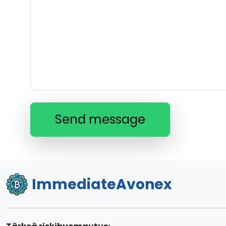
Send message
ImmediateAvonex