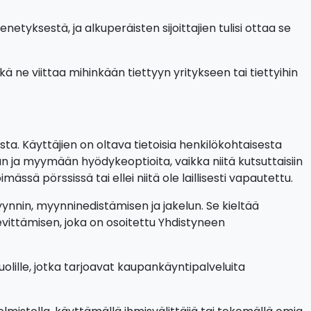
etyksestä, ja alkuperäisten sijoittajien tulisi ottaa se
tkä ne viittaa mihinkään tiettyyn yritykseen tai tiettyihin
ta. Käyttäjien on oltava tietoisia henkilökohtaisesta
 ja myymään hyödykeoptioita, vaikka niitä kutsuttaisiin
ssä pörssissä tai ellei niitä ole laillisesti vapautettu.
yynnin, myynninedistämisen ja jakelun. Se kieltää
evittämisen, joka on osoitettu Yhdistyneen
olille, jotka tarjoavat kaupankäyntipalveluita