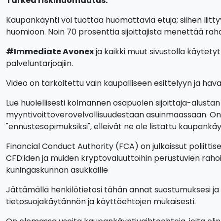
Tärkeä riskihuomautus:
Kaupankäynti voi tuottaa huomattavia etuja; siihen liittyy
huomioon. Noin 70 prosenttia sijoittajista menettää rah
#Immediate Avonex
ja kaikki muut sivustolla käytetyt 
palveluntarjoajiin.
Video on tarkoitettu vain kaupalliseen esittelyyn ja havain
Lue huolellisesti kolmannen osapuolen sijoittaja-alustan
myyntivoittoverovelvollisuudestaan asuinmaassaan. On l
"ennustesopimuksiksi", elleivät ne ole listattu kaupankäyn
Financial Conduct Authority (FCA) on julkaissut poliitti
CFD:iden ja muiden kryptovaluuttoihin perustuvien rahoi
kuningaskunnan asukkaille
Jättämällä henkilötietosi tähän annat suostumuksesi ja a
tietosuojakäytännön ja käyttöehtojen mukaisesti.